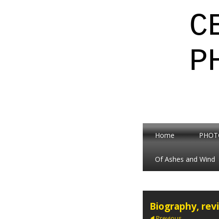
C
P
Home
PHOT
Of Ashes and Wind
Biography, rev
Previous