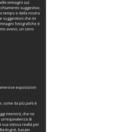
elle immagini sul
ecchiamento suggestivo,
tro tempo e della nostra
e e suggestioni che mi
 immagini fotografiche è
mio avviso, un serio
 numerose esposizioni
, come da più parti è
gi interiori), che ne
e un’equivalenza di
a sua stessa realtà per
di Bedognè, basato