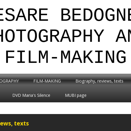
ESARE BEDOGN
HOTOGRAPHY A
FILM-MAKING
OGRAPHY
FILM-MAKING
Biography, reviews, texts
DVD Maria's Silence
MUBI page
iews, texts