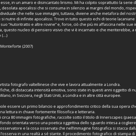
sse, in un amaro e disincantato lirismo. Mi ha colpito soprattutto la serie d
 desolata apocalissi che si consuma in silenzio ai margini del mondo, risp
individuale che nelle sue immagini, tuttavia, diviene anche metafora del nos
si nutre di infinite apocalissi. Trovo in tutto questo echi di teorie lacanian
 suo “Autoritratto e altre rovine” e, forse, ciò che più mi affascina nelle sue
a, questo nucleo di pensiero visivo che vi è incarnato e che meriterebbe, a 
 (…)
o Monteforte (2007)
tista fotografo valtellinese che vive e lavora attualmente a Londra.
fiche, di distaccata intensità emotiva, sono state in questi anni oggetto di
Milano, in Svizzera, negli Stati Uniti, a Londra e in altre città europee.
uole essere un primo bilancio e approfondimento critico della sua opera che
 una lettura in chiave fortemente filosofica e letteraria.
circa 80 immagini fotografiche, raccolte sotto il titolo di Innerscapes (paesag
 fondo orientata verso una poetica oggettiva dello sguardo intesa a coglier
osservatore e la cosa osservata che nell’immagine fotografica si stacca dall
 l’osserva in una realtà a sé stante. Il procedimento fotografico di stampa 