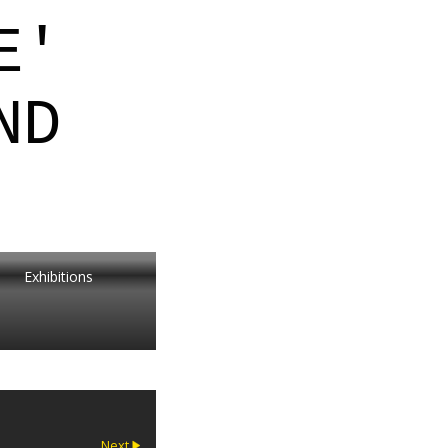
E'
ND
Exhibitions
Next