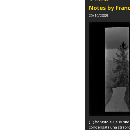
Notes by Franc
25/10/2009
(…) ho visto sul suo sit
condensata una straordin