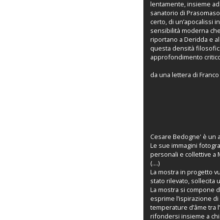
lentamente, insieme ad e
sanatorio di Prasomaso,
certo, di un’apocalissi 
sensibilità moderna che 
riportano a Deridda e al
questa densità filosofic
approfondimento critico
da una lettera di Franc
Cesare Bedogne' è un ar
Le sue immagini fotogra
personali e collettive a 
(....)
La mostra in progetto v
stato rilevato, sollecita
La mostra si compone di 
esprime l’ispirazione di
temperature d’âme tra l’
rifondersi insieme a chi